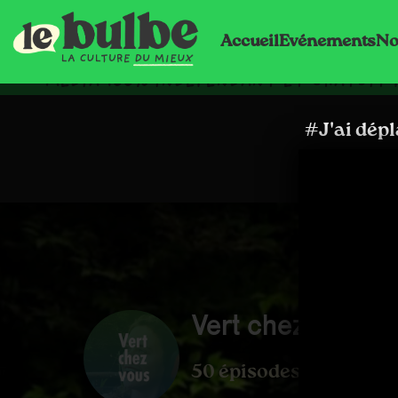
Accueil
Evénements
No
MÉDIA 100% INDÉPENDANT ET GRATUIT 
#J'ai dépla
Vert chez vous
50 épisodes