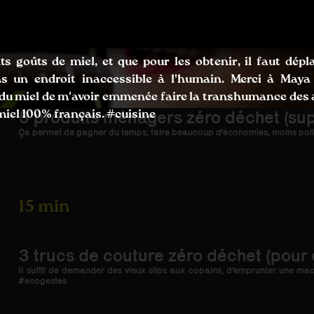
nts goûts de miel, et que pour les obtenir, il faut dépl
ans un endroit inaccessible à l'humain. Merci à Maya
 miel de m'avoir emmenée faire la transhumance des a
5 produits ménagers zéro déchet (super
miel 100% français. #cuisine
Ça permet de gagner du temps, faire beaucoup d'économies, moins poll
15 min
3 trucs de couture zéro déchet (pour
Il suffit de demander des vieux slips aux copains, d’emprunter une mac
#ecogestes