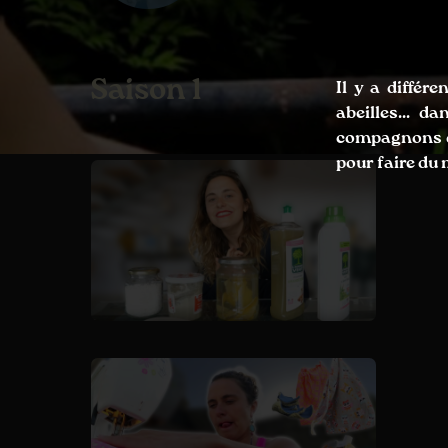
Saison 1
Il y a différe
abeilles... d
compagnons du
pour faire du 