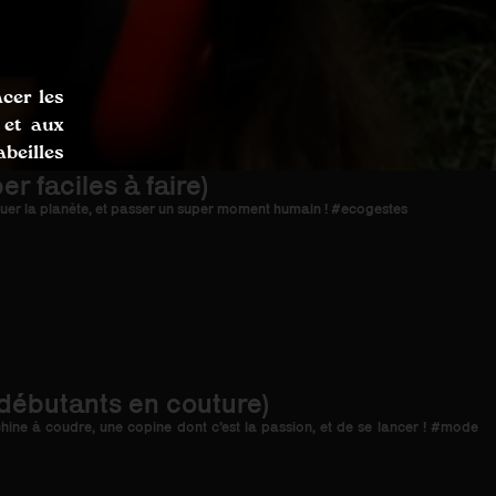
acer les
 et aux
beilles
 faciles à faire)
uer la planète, et passer un super moment humain ! #ecogestes
 débutants en couture)
hine à coudre, une copine dont c’est la passion, et de se lancer ! #mode