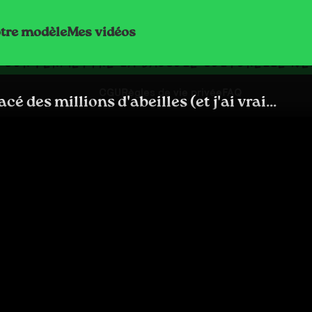
tre modèle
Mes vidéos
POUR PERMETTRE LA BASCULE CULTURELLE NÉC
CGU
Règles de vie privée
FAQ
cé des millions d'abeilles (et j'ai vrai...