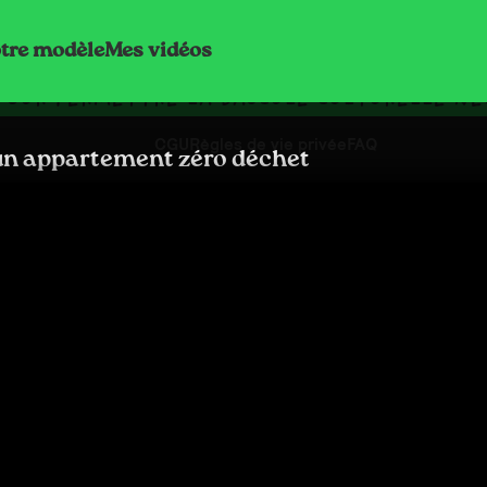
tre modèle
Mes vidéos
POUR PERMETTRE LA BASCULE CULTURELLE NÉC
CGU
Règles de vie privée
FAQ
n appartement zéro déchet