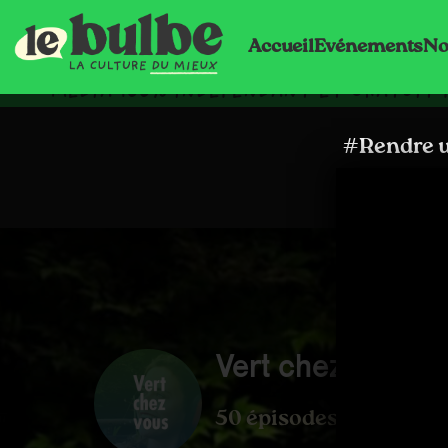
Accueil
Evénements
No
MÉDIA 100% INDÉPENDANT ET GRATUIT 
#Rendre u
Vert chez vous
50 épisodes