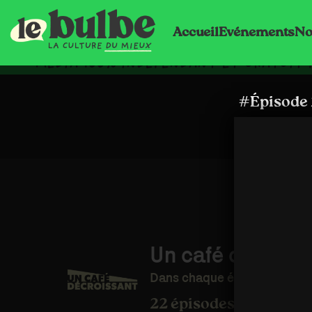
Accueil
Evénements
No
MÉDIA 100% INDÉPENDANT ET GRATUIT 
#Épisode 
Un café décrois
Dans chaque épisode Matthieu
22 épisodes