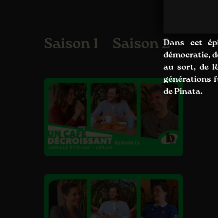
Saison 1
Saison 2
Dans cet ép
démocratie, d
au sort, de 
générations f
de Pinata.