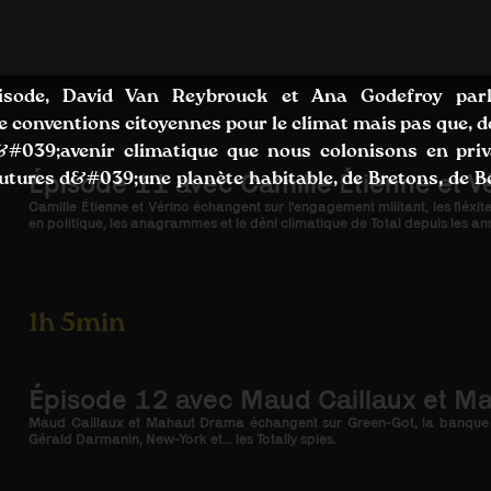
isode, David Van Reybrouck et Ana Godefroy par
e conventions citoyennes pour le climat mais pas que, d
l&#039;avenir climatique que nous colonisons en priv
Épisode 11 avec Camille Étienne et V
utures d&#039;une planète habitable, de Bretons, de Be
Camille Étienne et Vérino échangent sur l'engagement militant, les fléxit
en politique, les anagrammes et le déni climatique de Total depuis les a
1h 5min
Épisode 12 avec Maud Caillaux et M
Maud Caillaux et Mahaut Drama échangent sur Green-Got, la banque qui 
Gérald Darmanin, New-York et... les Totally spies.