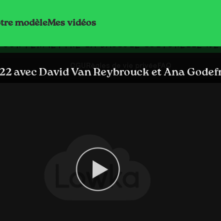
tre modèle
Mes vidéos
POUR PERMETTRE LA BASCULE CULTURELLE NÉC
CGU
Règles de vie privée
FAQ
22 avec David Van Reybrouck et Ana Godefro
sant
 Brillard reçoit un.e expert.e et un.e humoriste pour pa