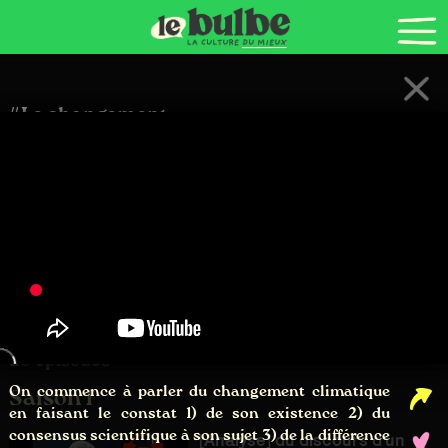
MÉDIA 100% INDÉPENDANT ET GRATUIT POUR PERMETTRE LA BASCULE CULTURELLE NÉCESSAIRE À LA BIFURCATION ÉCOLOGIQUE
CGU
Règles de vie privée
FAQ
#Le changement
climatique, un constat !
MaP#10
Le Réveilleur
Pour minimiser les impacts négatifs et s'adapter à un monde qui
change, il faut comprendre les grands problèmes
environnementaux et leurs conséquences ainsi que les impacts
des technologies que nous utilisons. J'essaye, sur cette chaîne,
d'apporter ma modeste contribution à cette grande tâche
d'apprentissage et de réflexion.
26 épisodes
On commence à parler du changement climatique
Saison 1
en faisant le constat 1) de son existence 2) du
consensus scientifique à son sujet 3) de la différence
[Analyse] du discours d'un