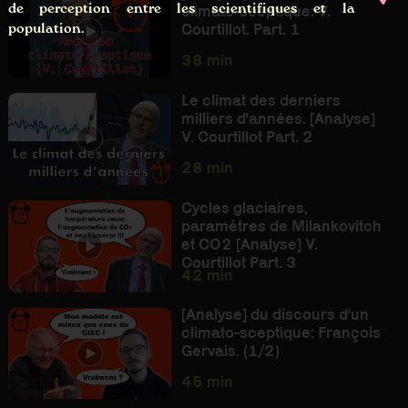
de perception entre les scientifiques et la
climato-sceptique: V.
Courtillot. Part. 1
population.
38 min
Le climat des derniers
milliers d'années. [Analyse]
V. Courtillot Part. 2
28 min
Cycles glaciaires,
paramètres de Milankovitch
et CO2 [Analyse] V.
Courtillot Part. 3
42 min
[Analyse] du discours d'un
climato-sceptique: François
Gervais. (1/2)
45 min